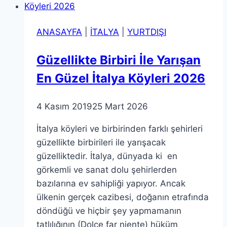
Gereken
En
ANASAYFA
|
İTALYA
|
YURTDIŞI
İyi
Avrupa
Güzellikte Birbiri İle Yarışan
Plajları
En Güzel İtalya Köyleri 2026
2026
Güncel
4 Kasım 2019
25 Mart 2026
İtalya köyleri ve birbirinden farklı şehirleri
güzellikte birbirileri ile yarışacak
güzelliktedir. İtalya, dünyada ki en
görkemli ve sanat dolu şehirlerden
bazılarına ev sahipliği yapıyor. Ancak
ülkenin gerçek cazibesi, doğanın etrafında
döndüğü ve hiçbir şey yapmamanın
tatlılığının (Dolce far niente) hüküm