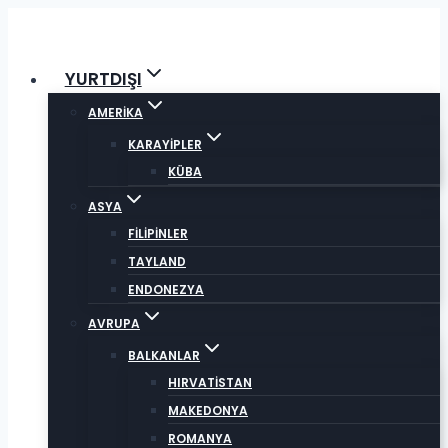
Skip
to
content
YURTDIŞI
AMERİKA
KARAYİPLER
KÜBA
ASYA
FİLİPİNLER
TAYLAND
ENDONEZYA
AVRUPA
BALKANLAR
HIRVATİSTAN
MAKEDONYA
ROMANYA