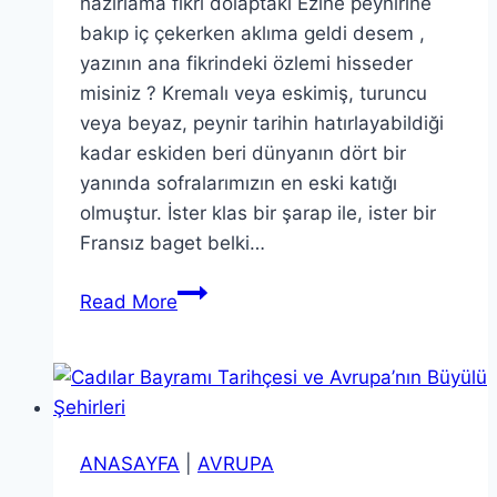
hazırlama fikri dolaptaki Ezine peynirine
bakıp iç çekerken aklıma geldi desem ,
yazının ana fikrindeki özlemi hisseder
misiniz ? Kremalı veya eskimiş, turuncu
veya beyaz, peynir tarihin hatırlayabildiği
kadar eskiden beri dünyanın dört bir
yanında sofralarımızın en eski katığı
olmuştur. İster klas bir şarap ile, ister bir
Fransız baget belki…
Avrupa’da
Read More
Peynir
Tutkunlarının
Mutlaka
Gitmesi
Gereken
ANASAYFA
|
AVRUPA
5