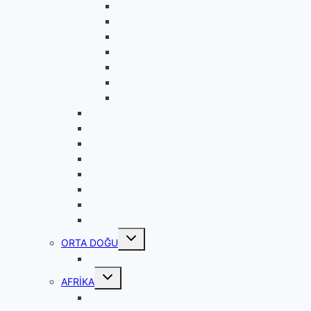
RUSYA
SARAY BOSNA
SIRBİSTAN
YUNANİSTAN
ARNAVUTLUK
BULGARİSTAN
KOSOVA
FRANSA
İTALYA
POLONYA
İSPANYA
MACARİSTAN
PORTEKİZ
GÜRCİSTAN
UKRAYNA
Toggle
ORTA DOĞU
child
menu
KATAR
Toggle
AFRİKA
child
menu
FAS