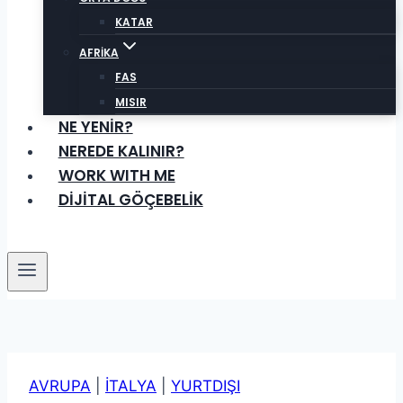
KATAR
AFRİKA
FAS
MISIR
NE YENİR?
NEREDE KALINIR?
WORK WITH ME
DİJİTAL GÖÇEBELİK
AVRUPA
|
İTALYA
|
YURTDIŞI