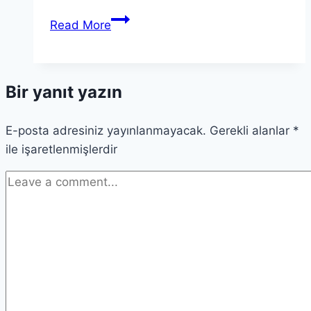
Cadılar
Read More
Bayramı
Tarihçesi
ve
Bir yanıt yazın
Avrupa’nın
Büyülü
E-posta adresiniz yayınlanmayacak.
Şehirleri
Gerekli alanlar
*
ile işaretlenmişlerdir