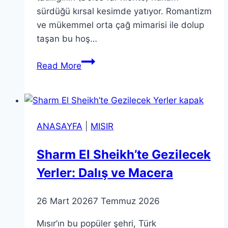
sürdüğü kırsal kesimde yatıyor. Romantizm
ve mükemmel orta çağ mimarisi ile dolup
taşan bu hoş…
Güzellikte
Read More
Birbiri
İle
Yarışan
En
ANASAYFA
|
MISIR
Güzel
İtalya
Sharm El Sheikh’te Gezilecek
Köyleri
Yerler: Dalış ve Macera
2026
26 Mart 2026
7 Temmuz 2026
Mısır’ın bu popüler şehri, Türk