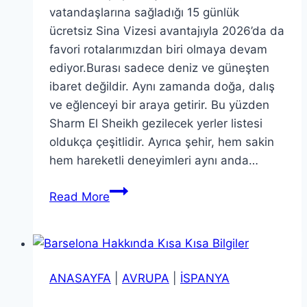
vatandaşlarına sağladığı 15 günlük
ücretsiz Sina Vizesi avantajıyla 2026’da da
favori rotalarımızdan biri olmaya devam
ediyor.Burası sadece deniz ve güneşten
ibaret değildir. Aynı zamanda doğa, dalış
ve eğlenceyi bir araya getirir. Bu yüzden
Sharm El Sheikh gezilecek yerler listesi
oldukça çeşitlidir. Ayrıca şehir, hem sakin
hem hareketli deneyimleri aynı anda…
Sharm
Read More
El
Sheikh’te
Gezilecek
Yerler:
ANASAYFA
|
AVRUPA
|
İSPANYA
Dalış
ve