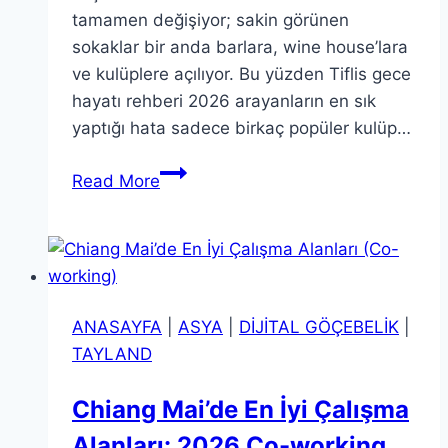
tamamen değişiyor; sakin görünen
sokaklar bir anda barlara, wine house’lara
ve kulüplere açılıyor. Bu yüzden Tiflis gece
hayatı rehberi 2026 arayanların en sık
yaptığı hata sadece birkaç popüler kulüp…
Tiflis
Read More
Gece
Hayatı
Rehberi
2026:
En
ANASAYFA
|
ASYA
|
DİJİTAL GÖÇEBELİK
|
İyi
TAYLAND
Gece
Kulüpleri
Chiang Mai’de En İyi Çalışma
ve
Alanları: 2026 Co-working
Barlar