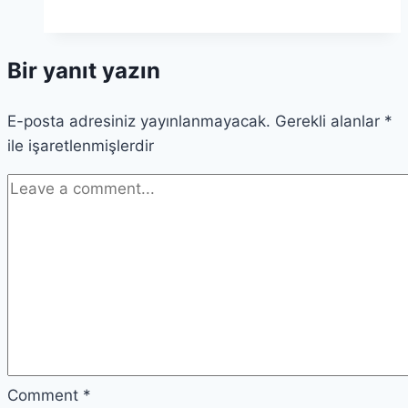
En
İyi
Bir yanıt yazın
Çalışma
Alanları:
E-posta adresiniz yayınlanmayacak.
2026
Gerekli alanlar
*
ile işaretlenmişlerdir
Co-
working
Rehberi
Comment
*