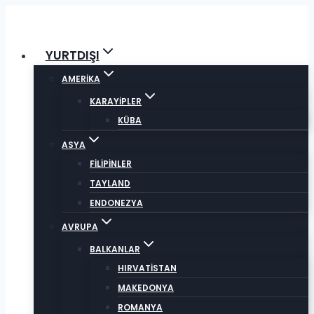
Skip
to
content
YURTDIŞI
AMERİKA
KARAYİPLER
KÜBA
ASYA
FİLİPİNLER
TAYLAND
ENDONEZYA
AVRUPA
BALKANLAR
HIRVATİSTAN
MAKEDONYA
ROMANYA