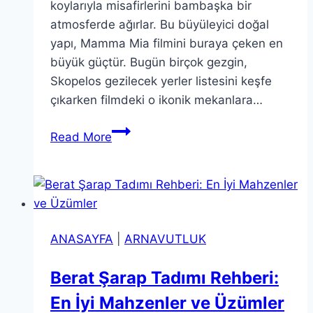
koylarıyla misafirlerini bambaşka bir
atmosferde ağırlar. Bu büyüleyici doğal
yapı, Mamma Mia filmini buraya çeken en
büyük güçtür. Bugün birçok gezgin,
Skopelos gezilecek yerler listesini keşfe
çıkarken filmdeki o ikonik mekanlara…
Skopelos
Read More
Gezi
Rehberi
2026:
Mamma
Mia’nın
ANASAYFA
|
ARNAVUTLUK
İzinde
Yeşil
Berat Şarap Tadımı Rehberi:
ve
En İyi Mahzenler ve Üzümler
Mavinin