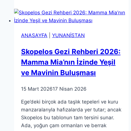
içi
Ulaşım;
Uber,
Careem
ANASAYFA
|
YUNANİSTAN
ve
InDrive
Skopelos Gezi Rehberi 2026:
Taktikleri
Mamma Mia’nın İzinde Yeşil
ve Mavinin Buluşması
15 Mart 2026
17 Nisan 2026
Ege’deki birçok ada taşlık tepeleri ve kuru
manzaralarıyla hafızalarda yer tutar; ancak
Skopelos bu tablonun tam tersini sunar.
Ada, yoğun çam ormanları ve berrak