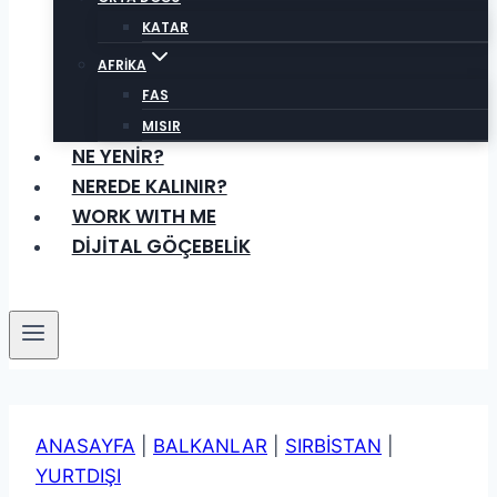
KATAR
AFRİKA
FAS
MISIR
NE YENİR?
NEREDE KALINIR?
WORK WITH ME
DİJİTAL GÖÇEBELİK
ANASAYFA
|
BALKANLAR
|
SIRBİSTAN
|
YURTDIŞI