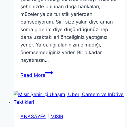
şehrinizde bulunan doğa harikaları,
müzeler ya da turistik yerlerden
bahsediyorum. Sırf size yakın diye aman
sonra giderim diye düşündüğünüz hep
daha uzaktakileri önceliğiniz yaptığınız
yerler. Ya da ilgi alanınızın olmadığı,
önemsemediğiniz yerler. Bir o kadar
hayatınızın…
Yol
Read More
Hikayeleri;
Çingene
Kızı
ve
Peluş
ANASAYFA
|
MISIR
Ayı