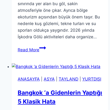
sınırında yer alan bu göl, sakin
atmosferiyle öne çıkar. Ayrıca bölge
ekoturizm açısından büyük önem taşır. Bu
nedenle kuş gözlemi, tekne turları ve su
sporları oldukça yaygındır. 2026 yılında
İşkodra Gölü aktiviteleri daha organize…
İşkodra
Read More
Gölü
Tekne
Turları:
Doğa
ANASAYFA
|
ASYA
|
TAYLAND
|
YURTDIŞI
ve
Huzur
Bangkok ‘a Gidenlerin Yaptığı
Rotası
5 Klasik Hata