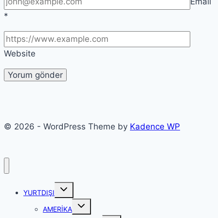
Email
*
Website
© 2026 - WordPress Theme by
Kadence WP
Toggle
YURTDIŞI
child
menu
Toggle
AMERİKA
child
menu