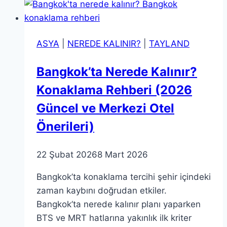
Yaptığı
5
Klasik
ASYA
|
NEREDE KALINIR?
|
TAYLAND
Hata
Bangkok’ta Nerede Kalınır?
Konaklama Rehberi (2026
Güncel ve Merkezi Otel
Önerileri)
22 Şubat 2026
8 Mart 2026
Bangkok’ta konaklama tercihi şehir içindeki
zaman kaybını doğrudan etkiler.
Bangkok’ta nerede kalınır planı yaparken
BTS ve MRT hatlarına yakınlık ilk kriter