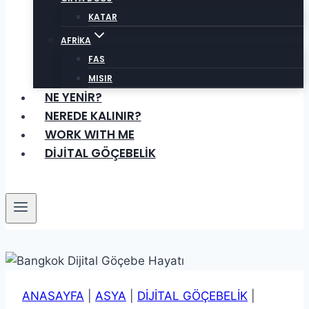
KATAR
AFRİKA
FAS
MISIR
NE YENİR?
NEREDE KALINIR?
WORK WITH ME
DİJİTAL GÖÇEBELİK
ANASAYFA
|
ASYA
|
DİJİTAL GÖÇEBELİK
|