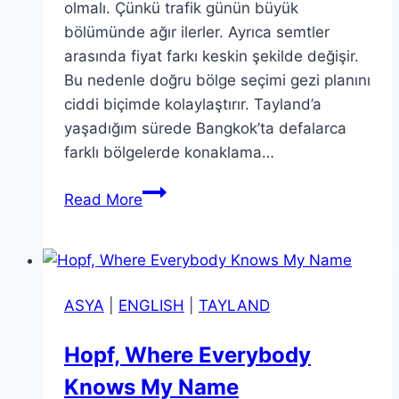
olmalı. Çünkü trafik günün büyük
bölümünde ağır ilerler. Ayrıca semtler
arasında fiyat farkı keskin şekilde değişir.
Bu nedenle doğru bölge seçimi gezi planını
ciddi biçimde kolaylaştırır. Tayland’a
yaşadığım sürede Bangkok’ta defalarca
farklı bölgelerde konaklama…
Bangkok’ta
Read More
Nerede
Kalınır?
Konaklama
Rehberi
ASYA
|
ENGLISH
|
TAYLAND
(2026
Güncel
Hopf, Where Everybody
ve
Knows My Name
Merkezi