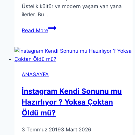
Üstelik kültür ve modern yaşam yan yana
ilerler. Bu…
Bangkok
Read More
Gezi
Rehberi
2026:
Detaylı
Rota,
ANASAYFA
Bölgeler
ve
İnstagram Kendi Sonunu mu
Güncel
Hazırlıyor ? Yoksa Çoktan
Fiyatlar
Öldü mü?
3 Temmuz 2019
3 Mart 2026