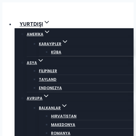
Skip
to
content
YURTDIŞI
AMERİKA
KARAYİPLER
KÜBA
ASYA
FİLİPİNLER
TAYLAND
ENDONEZYA
AVRUPA
BALKANLAR
HIRVATİSTAN
MAKEDONYA
ROMANYA