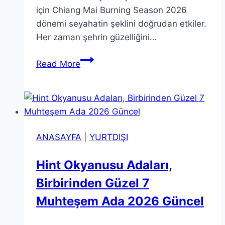
için Chiang Mai Burning Season 2026
dönemi seyahatin şeklini doğrudan etkiler.
Her zaman şehrin güzelliğini…
Chiang
Read More
Mai
Burning
Season(Yanma
Sezonu
)
ANASAYFA
|
YURTDIŞI
2026
Smoky
Hint Okyanusu Adaları,
Season
Birbirinden Güzel 7
Hayatta
Kalma
Muhteşem Ada 2026 Güncel
Rehberi