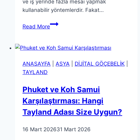
ve iş yerinde fazla mesai yapmak
kullanabilir yöntemlerdir. Fakat…
Seyahat
Read More
için
Para
Biriktirmenin
6
ANASAYFA
|
ASYA
|
DİJİTAL GÖÇEBELİK
|
Sıradışı
TAYLAND
Yolu
Phuket ve Koh Samui
Karşılaştırması: Hangi
Tayland Adası Size Uygun?
16 Mart 2026
31 Mart 2026