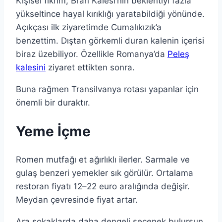
Kişisel fikrim, Bran Kalesi’nin beklentiyi fazla
yükseltince hayal kırıklığı yaratabildiği yönünde.
Açıkçası ilk ziyaretimde Cumalıkızık’a
benzettim. Dıştan görkemli duran kalenin içerisi
biraz üzebiliyor. Özellikle Romanya’da
Peleş
kalesini
ziyaret ettikten sonra.
Buna rağmen Transilvanya rotası yapanlar için
önemli bir duraktır.
Yeme İçme
Romen mutfağı et ağırlıklı ilerler. Sarmale ve
gulaş benzeri yemekler sık görülür. Ortalama
restoran fiyatı 12–22 euro aralığında değişir.
Meydan çevresinde fiyat artar.
Ara sokaklarda daha dengeli seçenek bulursun.