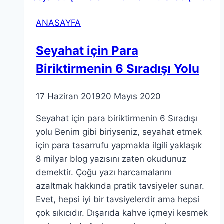
Güzel
ANASAYFA
7
Muhteşem
Seyahat için Para
Ada
Biriktirmenin 6 Sıradışı Yolu
2026
Güncel
17 Haziran 2019
20 Mayıs 2020
Seyahat için para biriktirmenin 6 Sıradışı
yolu Benim gibi biriyseniz, seyahat etmek
için para tasarrufu yapmakla ilgili yaklaşık
8 milyar blog yazısını zaten okudunuz
demektir. Çoğu yazı harcamalarını
azaltmak hakkında pratik tavsiyeler sunar.
Evet, hepsi iyi bir tavsiyelerdir ama hepsi
çok sıkıcıdır. Dışarıda kahve içmeyi kesmek