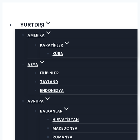
Skip
to
content
YURTDIŞI
AMERİKA
KARAYİPLER
KÜBA
ASYA
FİLİPİNLER
TAYLAND
ENDONEZYA
AVRUPA
BALKANLAR
HIRVATİSTAN
MAKEDONYA
ROMANYA