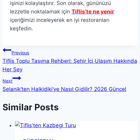
işinizi kolaylaştırır. Son olarak, gününüzü
lezzetle noktalamak için
Tiflis’te ne yenir
içeriğimizi inceleyerek en iyi restoranları
keşfedin.
Yazı
Previous
Tiflis Toplu Taşıma Rehberi: Şehir İçi Ulaşım Hakkında
gezinmesi
Her Şey
Next
Selanik’ten Halkidiki’ye Nasıl Gidilir? 2026 Güncel
Similar Posts