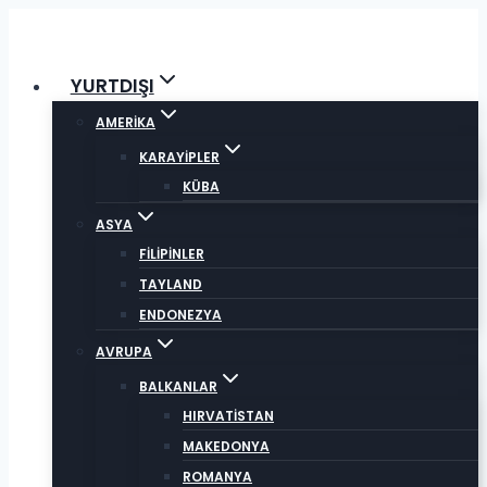
Skip
to
content
YURTDIŞI
AMERİKA
KARAYİPLER
KÜBA
ASYA
FİLİPİNLER
TAYLAND
ENDONEZYA
AVRUPA
BALKANLAR
HIRVATİSTAN
MAKEDONYA
ROMANYA