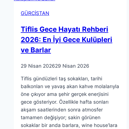
Güncel
GÜRCİSTAN
Fiyatlarla
Konaklama
Tiflis Gece Hayatı Rehberi
Rehberi
2026: En İyi Gece Kulüpleri
ve Barlar
29 Nisan 2026
29 Nisan 2026
Tiflis gündüzleri taş sokakları, tarihi
balkonları ve yavaş akan kahve molalarıyla
öne çıkıyor ama şehir gerçek enerjisini
gece gösteriyor. Özellikle hafta sonları
akşam saatlerinden sonra atmosfer
tamamen değişiyor; sakin görünen
sokaklar bir anda barlara, wine house’lara