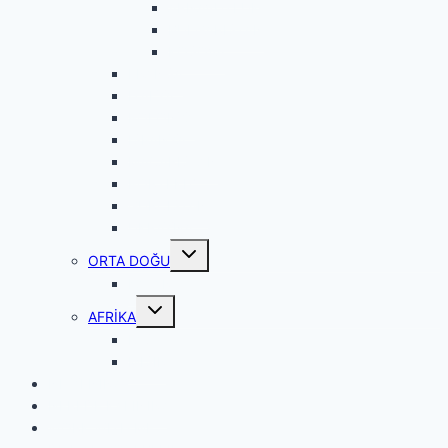
ARNAVUTLUK
BULGARİSTAN
KOSOVA
FRANSA
İTALYA
POLONYA
İSPANYA
MACARİSTAN
PORTEKİZ
GÜRCİSTAN
UKRAYNA
Toggle
ORTA DOĞU
child
menu
KATAR
Toggle
AFRİKA
child
menu
FAS
MISIR
NE YENİR?
NEREDE KALINIR?
WORK WITH ME