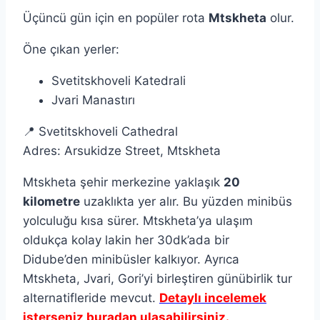
Üçüncü gün için en popüler rota
Mtskheta
olur.
Öne çıkan yerler:
Svetitskhoveli Katedrali
Jvari Manastırı
📍 Svetitskhoveli Cathedral
Adres: Arsukidze Street, Mtskheta
Mtskheta şehir merkezine yaklaşık
20
kilometre
uzaklıkta yer alır. Bu yüzden minibüs
yolculuğu kısa sürer. Mtskheta’ya ulaşım
oldukça kolay lakin her 30dk’ada bir
Didube’den minibüsler kalkıyor. Ayrıca
Mtskheta, Jvari, Gori’yi birleştiren günübirlik tur
alternatifleride mevcut.
Detaylı incelemek
isterseniz buradan ulaşabilirsiniz.