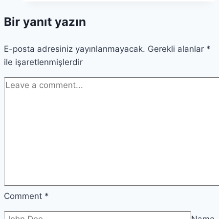
Deneyimi;
Bir yanıt yazın
Abanotubani’de
Otantik
E-posta adresiniz yayınlanmayacak.
Bir
Gerekli alanlar
*
ile işaretlenmişlerdir
Gün
2026
Comment
*
Name