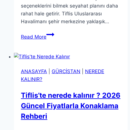
seçeneklerini bilmek seyahat planını daha
rahat hale getirir. Tiflis Uluslararası
Havalimanı şehir merkezine yaklaşık…
Tiflis
Read More
Havalimanı’ndan
Şehir
Merkezine
Ulaşım:
ANASAYFA
|
GÜRCİSTAN
|
NEREDE
2026
KALINIR?
Güncel
Rehber
Tiflis’te nerede kalınır ? 2026
Güncel Fiyatlarla Konaklama
Rehberi