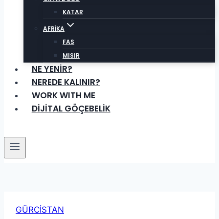
KATAR
AFRİKA
FAS
MISIR
NE YENİR?
NEREDE KALINIR?
WORK WITH ME
DİJİTAL GÖÇEBELİK
GÜRCİSTAN