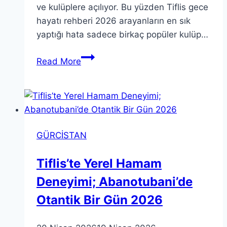
ve kulüplere açılıyor. Bu yüzden Tiflis gece
hayatı rehberi 2026 arayanların en sık
yaptığı hata sadece birkaç popüler kulüp…
Tiflis
Read More
Gece
Hayatı
Rehberi
2026:
En
GÜRCİSTAN
İyi
Gece
Tiflis’te Yerel Hamam
Kulüpleri
Deneyimi; Abanotubani’de
ve
Barlar
Otantik Bir Gün 2026