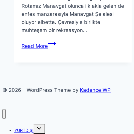
Rotamız Manavgat olunca ilk akla gelen de
enfes manzarasıyla Manavgat Şelalesi
oluyor elbette. Çevresiyle birlikte
muhteşem bir rekreasyon…
Manavgat’ta
Read More
Gezilip
Görülecek
Yerler
© 2026 - WordPress Theme by
Kadence WP
Toggle
YURTDIŞI
child