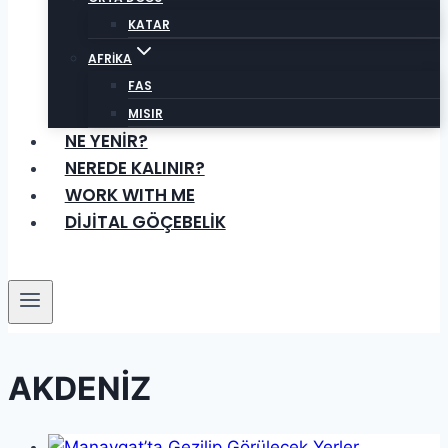
KATAR
AFRİKA
FAS
MISIR
NE YENİR?
NEREDE KALINIR?
WORK WITH ME
DİJİTAL GÖÇEBELİK
AKDENİZ