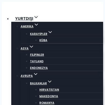
Skip
to
content
YURTDIŞI
AMERİKA
KARAYİPLER
KÜBA
ASYA
FİLİPİNLER
TAYLAND
ENDONEZYA
AVRUPA
BALKANLAR
HIRVATİSTAN
MAKEDONYA
ROMANYA