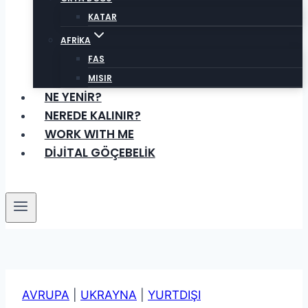
KATAR
AFRİKA
FAS
MISIR
NE YENİR?
NEREDE KALINIR?
WORK WITH ME
DİJİTAL GÖÇEBELİK
AVRUPA
|
UKRAYNA
|
YURTDIŞI