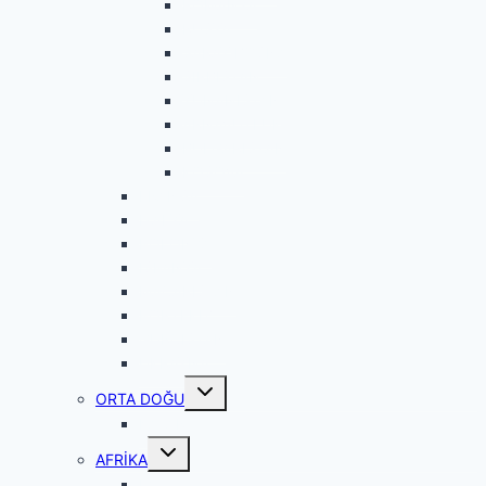
ROMANYA
RUSYA
SARAY BOSNA
SIRBİSTAN
YUNANİSTAN
ARNAVUTLUK
BULGARİSTAN
KOSOVA
FRANSA
İTALYA
POLONYA
İSPANYA
MACARİSTAN
PORTEKİZ
GÜRCİSTAN
UKRAYNA
Toggle
ORTA DOĞU
child
menu
KATAR
Toggle
AFRİKA
child
menu
FAS