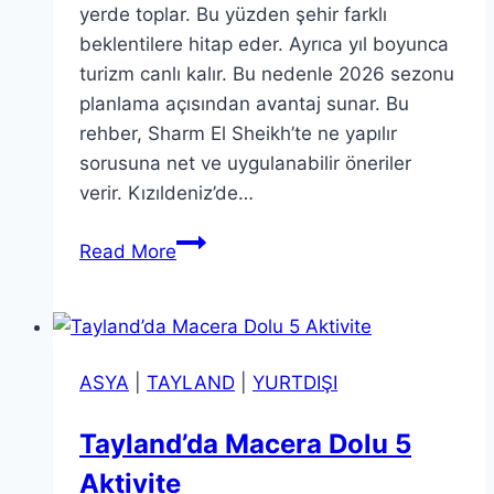
yerde toplar. Bu yüzden şehir farklı
beklentilere hitap eder. Ayrıca yıl boyunca
turizm canlı kalır. Bu nedenle 2026 sezonu
planlama açısından avantaj sunar. Bu
rehber, Sharm El Sheikh’te ne yapılır
sorusuna net ve uygulanabilir öneriler
verir. Kızıldeniz’de…
Sharm
Read More
El
Sheikh’te
Ne
Yapılır?
ASYA
|
TAYLAND
|
YURTDIŞI
Aktivite
Rehberi
Tayland’da Macera Dolu 5
Aktivite