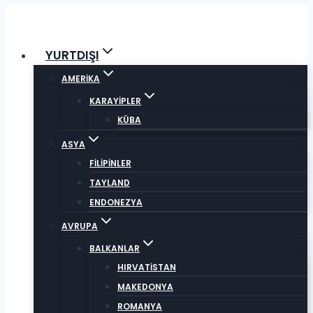
Skip
to
content
YURTDIŞI
AMERİKA
KARAYİPLER
KÜBA
ASYA
FİLİPİNLER
TAYLAND
ENDONEZYA
AVRUPA
BALKANLAR
HIRVATİSTAN
MAKEDONYA
ROMANYA