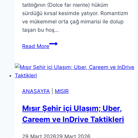
tatlılığının (Dolce far niente) hüküm
sürdüğü kırsal kesimde yatıyor. Romantizm
ve mükemmel orta çağ mimarisi ile dolup
taşan bu hoş…
Güzellikte
Read More
Birbiri
İle
Yarışan
En
Güzel
ANASAYFA
|
MISIR
İtalya
Köyleri
Mısır Şehir içi Ulaşım; Uber,
2026
Careem ve InDrive Taktikleri
29 Mart 2026
29 Mart 2026