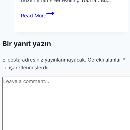
düzenlenen Free Walking Tour’lar. Bu…
Free
Read More
Walking
Tour
Nedir?
Bir yanıt yazın
Ücretsiz
Rehberli
E-posta adresiniz yayınlanmayacak.
Turlar
Gerekli alanlar
*
ile işaretlenmişlerdir
2026
Güncel