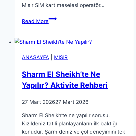
Mısır SIM kart meselesi operatör…
Mısır’da
Read More
İnternet
ve
SIM
Kart
ANASAYFA
|
MISIR
Rehberi
2026:
Sharm El Sheikh’te Ne
Vodafone
Yapılır? Aktivite Rehberi
mu
Orange
mı?
27 Mart 2026
27 Mart 2026
Sharm El Sheikh’te ne yapılır sorusu,
Kızıldeniz tatili planlayanların ilk baktığı
konudur. Şarm deniz ve çöl deneyimini tek