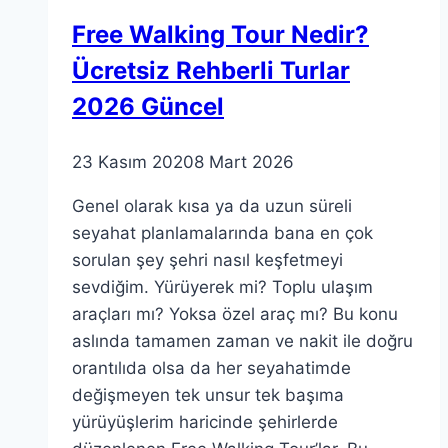
ve
Free Walking Tour Nedir?
InDrive
Ücretsiz Rehberli Turlar
Taktikleri
2026 Güncel
23 Kasım 2020
8 Mart 2026
Genel olarak kısa ya da uzun süreli
seyahat planlamalarında bana en çok
sorulan şey şehri nasıl keşfetmeyi
sevdiğim. Yürüyerek mi? Toplu ulaşım
araçları mı? Yoksa özel araç mı? Bu konu
aslında tamamen zaman ve nakit ile doğru
orantılıda olsa da her seyahatimde
değişmeyen tek unsur tek başıma
yürüyüşlerim haricinde şehirlerde