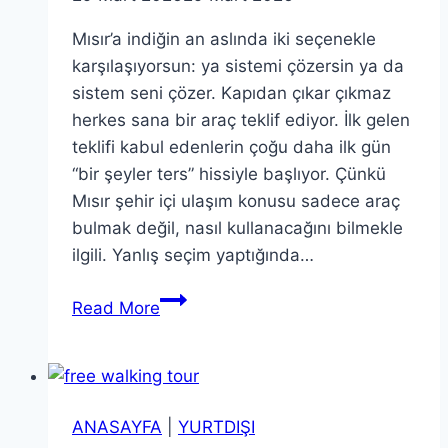
Mısır’a indiğin an aslında iki seçenekle
karşılaşıyorsun: ya sistemi çözersin ya da
sistem seni çözer. Kapıdan çıkar çıkmaz
herkes sana bir araç teklif ediyor. İlk gelen
teklifi kabul edenlerin çoğu daha ilk gün
“bir şeyler ters” hissiyle başlıyor. Çünkü
Mısır şehir içi ulaşım konusu sadece araç
bulmak değil, nasıl kullanacağını bilmekle
ilgili. Yanlış seçim yaptığında…
Mısır
Read More
Şehir
içi
Ulaşım;
Uber,
ANASAYFA
|
YURTDIŞI
Careem