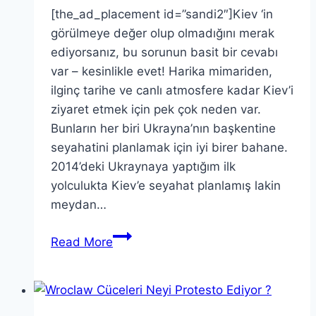
[the_ad_placement id=”sandi2″]Kiev ‘in
görülmeye değer olup olmadığını merak
ediyorsanız, bu sorunun basit bir cevabı
var – kesinlikle evet! Harika mimariden,
ilginç tarihe ve canlı atmosfere kadar Kiev’i
ziyaret etmek için pek çok neden var.
Bunların her biri Ukrayna’nın başkentine
seyahatini planlamak için iyi birer bahane.
2014’deki Ukraynaya yaptığım ilk
yolculukta Kiev’e seyahat planlamış lakin
meydan…
Kiev
Read More
Seyahati
için
13
Neden