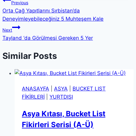
Yazı
Previous
Orta Çağ Yapıtlarını Sırbistan’da
gezinmesi
Deneyimleyebileceğiniz 5 Muhteşem Kale
Next
Tayland ‘da Görülmesi Gereken 5 Yer
Similar Posts
ANASAYFA
|
ASYA
|
BUCKET LIST
FİKİRLERİ
|
YURTDIŞI
Asya Kıtası, Bucket List
Fikirleri Serisi (A-Ü)